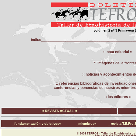
volúmen 2 nº 3 Primavera 
índice____________________________________________
:: nota editorial ::
:: imágenes de la fronter
:: noticias y acontecimientos de
:: referencias bibliográficas de investigacione
conferencias y ponencias de nuestros miembros 
:: los editores ::
:: REVISTA ACTUAL ::
_fundamentación y objetivos<
_miembros<
_ revista T.E.Fro.
© 2004 TEFROS - Taller de Etnohistoria de 