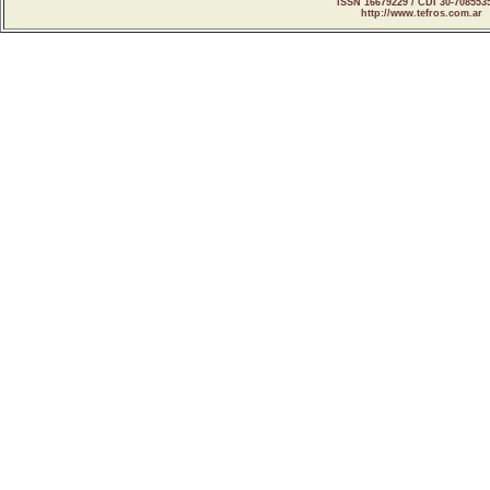
ISSN 16679229 / CDI 30-708553
http://www.tefros.com.ar