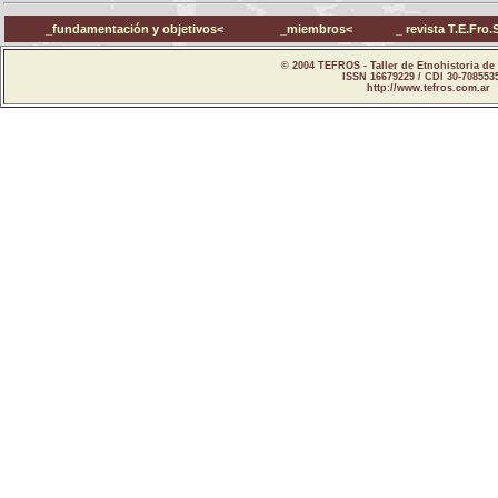
_fundamentación y objetivos<
_miembros<
_ revista T.E.Fro.
© 2004 TEFROS - Taller de Etnohistoria de 
ISSN 16679229 / CDI 30-708553
http://www.tefros.com.ar